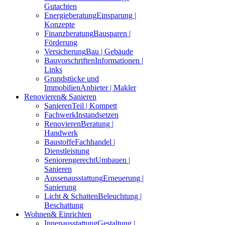
Gutachten
Energieberatung
Einsparung |
Konzepte
Finanzberatung
Bausparen |
Förderung
Versicherung
Bau | Gebäude
Bauvorschriften
Informationen |
Links
Grundstücke und
Immobilien
Anbieter | Makler
Renovieren
& Sanieren
Sanieren
Teil | Kompett
Fachwerk
Instandsetzen
Renovieren
Beratung |
Handwerk
Baustoffe
Fachhandel |
Dienstleistung
Seniorengerecht
Umbauen |
Sanieren
Aussenausstattung
Erneuerung |
Sanierung
Licht & Schatten
Beleuchtung |
Beschattung
Wohnen
& Einrichten
Innenausstattung
Gestaltung |