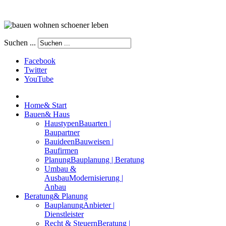
Suchen ...
Facebook
Twitter
YouTube
Home
& Start
Bauen
& Haus
Haustypen
Bauarten |
Baupartner
Bauideen
Bauweisen |
Baufirmen
Planung
Bauplanung | Beratung
Umbau &
Ausbau
Modernisierung |
Anbau
Beratung
& Planung
Bauplanung
Anbieter |
Dienstleister
Recht & Steuern
Beratung |