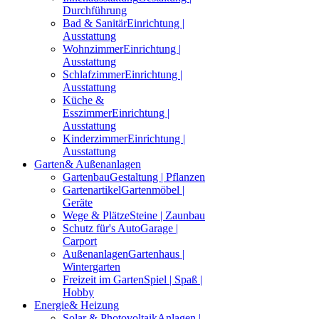
Durchführung
Bad & Sanitär
Einrichtung |
Ausstattung
Wohnzimmer
Einrichtung |
Ausstattung
Schlafzimmer
Einrichtung |
Ausstattung
Küche &
Esszimmer
Einrichtung |
Ausstattung
Kinderzimmer
Einrichtung |
Ausstattung
Garten
& Außenanlagen
Gartenbau
Gestaltung | Pflanzen
Gartenartikel
Gartenmöbel |
Geräte
Wege & Plätze
Steine | Zaunbau
Schutz für's Auto
Garage |
Carport
Außenanlagen
Gartenhaus |
Wintergarten
Freizeit im Garten
Spiel | Spaß |
Hobby
Energie
& Heizung
Solar & Photovoltaik
Anlagen |