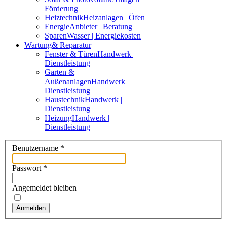
Förderung
Heiztechnik
Heizanlagen | Öfen
Energie
Anbieter | Beratung
Sparen
Wasser | Energiekosten
Wartung
& Reparatur
Fenster & Türen
Handwerk |
Dienstleistung
Garten &
Außenanlagen
Handwerk |
Dienstleistung
Haustechnik
Handwerk |
Dienstleistung
Heizung
Handwerk |
Dienstleistung
Benutzername
*
Passwort
*
Angemeldet bleiben
Anmelden