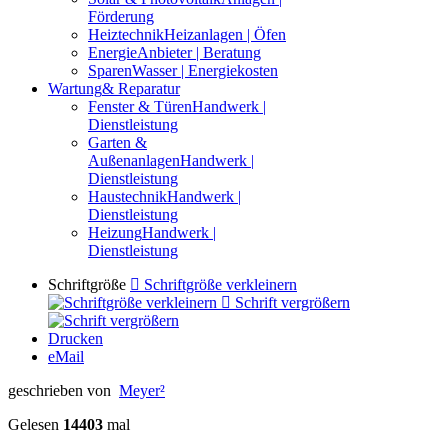
Förderung
Heiztechnik
Heizanlagen | Öfen
Energie
Anbieter | Beratung
Sparen
Wasser | Energiekosten
Wartung
& Reparatur
Fenster & Türen
Handwerk |
Dienstleistung
Garten &
Außenanlagen
Handwerk |
Dienstleistung
Haustechnik
Handwerk |
Dienstleistung
Heizung
Handwerk |
Dienstleistung
Schriftgröße
Schriftgröße verkleinern
Schrift vergrößern
Drucken
eMail
geschrieben von
Meyer²
Gelesen
14403
mal