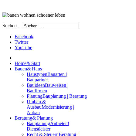
Suchen ...
Facebook
Twitter
YouTube
Home
& Start
Bauen
& Haus
Haustypen
Bauarten |
Baupartner
Bauideen
Bauweisen |
Baufirmen
Planung
Bauplanung | Beratung
Umbau &
Ausbau
Modernisierung |
Anbau
Beratung
& Planung
Bauplanung
Anbieter |
Dienstleister
Recht & Steuern
Beratung |