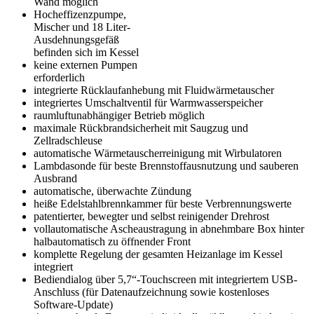
Wand möglich
Hocheffizenzpumpe,
Mischer und 18 Liter-
Ausdehnungsgefäß
befinden sich im Kessel
keine externen Pumpen
erforderlich
integrierte Rücklaufanhebung mit Fluidwärmetauscher
integriertes Umschaltventil für Warmwasserspeicher
raumluftunabhängiger Betrieb möglich
maximale Rückbrandsicherheit mit Saugzug und
Zellradschleuse
automatische Wärmetauscherreinigung mit Wirbulatoren
Lambdasonde für beste Brennstoffausnutzung und sauberen
Ausbrand
automatische, überwachte Zündung
heiße Edelstahlbrennkammer für beste Verbrennungswerte
patentierter, bewegter und selbst reinigender Drehrost
vollautomatische Ascheaustragung in abnehmbare Box hinter
halbautomatisch zu öffnender Front
komplette Regelung der gesamten Heizanlage im Kessel
integriert
Bediendialog über 5,7“-Touchscreen mit integriertem USB-
Anschluss (für Datenaufzeichnung sowie kostenloses
Software-Update)