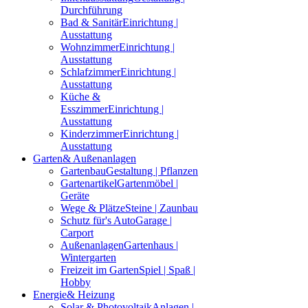
Durchführung
Bad & Sanitär
Einrichtung |
Ausstattung
Wohnzimmer
Einrichtung |
Ausstattung
Schlafzimmer
Einrichtung |
Ausstattung
Küche &
Esszimmer
Einrichtung |
Ausstattung
Kinderzimmer
Einrichtung |
Ausstattung
Garten
& Außenanlagen
Gartenbau
Gestaltung | Pflanzen
Gartenartikel
Gartenmöbel |
Geräte
Wege & Plätze
Steine | Zaunbau
Schutz für's Auto
Garage |
Carport
Außenanlagen
Gartenhaus |
Wintergarten
Freizeit im Garten
Spiel | Spaß |
Hobby
Energie
& Heizung
Solar & Photovoltaik
Anlagen |