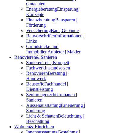
Gutachten
Energieberatung
Einsparung |
Konzepte
Finanzberatung
Bausparen |
Förderung
Versicherung
Bau | Gebäude
Bauvorschriften
Informationen |
Links
Grundstücke und
Immobilien
Anbieter | Makler
Renovieren
& Sanieren
Sanieren
Teil | Kompett
Fachwerk
Instandsetzen
Renovieren
Beratung |
Handwerk
Baustoffe
Fachhandel |
Dienstleistung
Seniorengerecht
Umbauen |
Sanieren
Aussenausstattung
Erneuerung |
Sanierung
Licht & Schatten
Beleuchtung |
Beschattung
Wohnen
& Einrichten
Innenausstattung
Gestaltung |