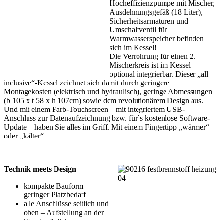
Hocheffizienzpumpe mit Mischer,
Ausdehnungsgefäß (18 Liter),
Sicherheitsarmaturen und
Umschaltventil für
Warmwasserspeicher befinden
sich im Kessel!
Die Verrohrung für einen 2.
Mischerkreis ist im Kessel
optional integrierbar. Dieser „all
inclusive“-Kessel zeichnet sich damit durch geringere
Montagekosten (elektrisch und hydraulisch), geringe Abmessungen
(b 105 x t 58 x h 107cm) sowie dem revolutionärem Design aus.
Und mit einem Farb-Touchscreen – mit integriertem USB-
Anschluss zur Datenaufzeichnung bzw. für´s kostenlose Software-
Update – haben Sie alles im Griff. Mit einem Fingertipp „wärmer“
oder „kälter“.
Technik meets Design
kompakte Bauform –
geringer Platzbedarf
alle Anschlüsse seitlich und
oben – Aufstellung an der