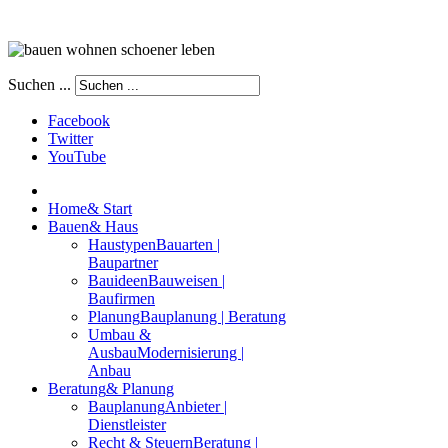
Suchen ...
Facebook
Twitter
YouTube
Home
& Start
Bauen
& Haus
Haustypen
Bauarten |
Baupartner
Bauideen
Bauweisen |
Baufirmen
Planung
Bauplanung | Beratung
Umbau &
Ausbau
Modernisierung |
Anbau
Beratung
& Planung
Bauplanung
Anbieter |
Dienstleister
Recht & Steuern
Beratung |