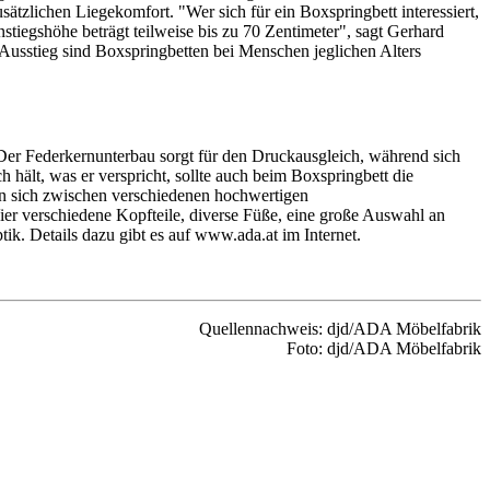
ätzlichen Liegekomfort. "Wer sich für ein Boxspringbett interessiert,
nstiegshöhe beträgt teilweise bis zu 70 Zentimeter", sagt Gerhard
sstieg sind Boxspringbetten bei Menschen jeglichen Alters
Der Federkernunterbau sorgt für den Druckausgleich, während sich
 hält, was er verspricht, sollte auch beim Boxspringbett die
an sich zwischen verschiedenen hochwertigen
er verschiedene Kopfteile, diverse Füße, eine große Auswahl an
ik. Details dazu gibt es auf www.ada.at im Internet.
Quellennachweis: djd/ADA Möbelfabrik
Foto: djd/ADA Möbelfabrik