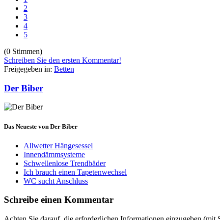
2
3
4
5
(0 Stimmen)
Schreiben Sie den ersten Kommentar!
Freigegeben in:
Betten
Der Biber
Das Neueste von Der Biber
Allwetter Hängesessel
Innendämmsysteme
Schwellenlose Trendbäder
Ich brauch einen Tapetenwechsel
WC sucht Anschluss
Schreibe einen Kommentar
Achten Sie darauf, die erforderlichen Informationen einzugeben (mit 