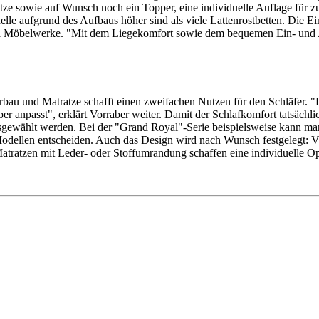
tze sowie auf Wunsch noch ein Topper, eine individuelle Auflage für zus
elle aufgrund des Aufbaus höher sind als viele Lattenrostbetten. Die Ei
a Möbelwerke. "Mit dem Liegekomfort sowie dem bequemen Ein- und Au
bau und Matratze schafft einen zweifachen Nutzen für den Schläfer. "
 anpasst", erklärt Vorraber weiter. Damit der Schlafkomfort tatsächlich
usgewählt werden. Bei der "Grand Royal"-Serie beispielsweise kann m
dellen entscheiden. Auch das Design wird nach Wunsch festgelegt: Vi
tratzen mit Leder- oder Stoffumrandung schaffen eine individuelle Opt