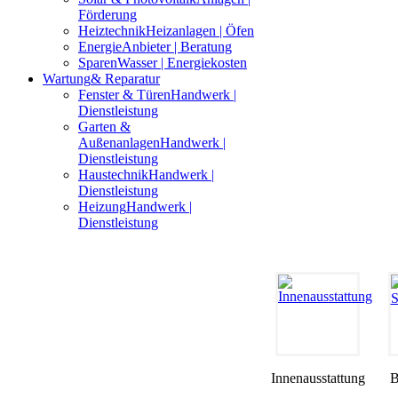
Förderung
Heiztechnik
Heizanlagen | Öfen
Energie
Anbieter | Beratung
Sparen
Wasser | Energiekosten
Wartung
& Reparatur
Fenster & Türen
Handwerk |
Dienstleistung
Garten &
Außenanlagen
Handwerk |
Dienstleistung
Haustechnik
Handwerk |
Dienstleistung
Heizung
Handwerk |
Dienstleistung
Innenausstattung
B