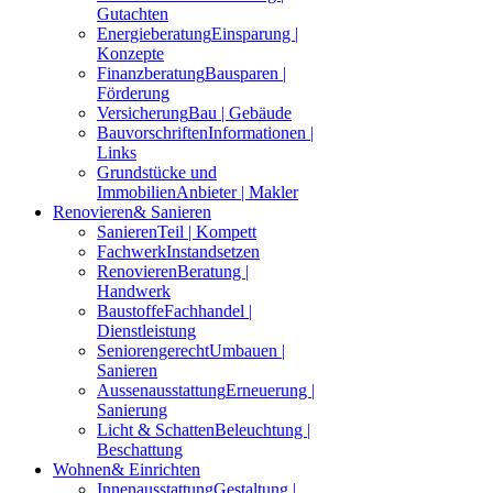
Gutachten
Energieberatung
Einsparung |
Konzepte
Finanzberatung
Bausparen |
Förderung
Versicherung
Bau | Gebäude
Bauvorschriften
Informationen |
Links
Grundstücke und
Immobilien
Anbieter | Makler
Renovieren
& Sanieren
Sanieren
Teil | Kompett
Fachwerk
Instandsetzen
Renovieren
Beratung |
Handwerk
Baustoffe
Fachhandel |
Dienstleistung
Seniorengerecht
Umbauen |
Sanieren
Aussenausstattung
Erneuerung |
Sanierung
Licht & Schatten
Beleuchtung |
Beschattung
Wohnen
& Einrichten
Innenausstattung
Gestaltung |