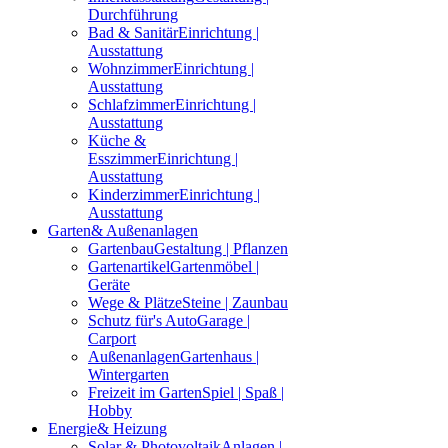
Durchführung
Bad & Sanitär
Einrichtung |
Ausstattung
Wohnzimmer
Einrichtung |
Ausstattung
Schlafzimmer
Einrichtung |
Ausstattung
Küche &
Esszimmer
Einrichtung |
Ausstattung
Kinderzimmer
Einrichtung |
Ausstattung
Garten
& Außenanlagen
Gartenbau
Gestaltung | Pflanzen
Gartenartikel
Gartenmöbel |
Geräte
Wege & Plätze
Steine | Zaunbau
Schutz für's Auto
Garage |
Carport
Außenanlagen
Gartenhaus |
Wintergarten
Freizeit im Garten
Spiel | Spaß |
Hobby
Energie
& Heizung
Solar & Photovoltaik
Anlagen |